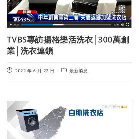
TVBS專訪揚格樂活洗衣│300萬創
業│洗衣連鎖
2022 年 6 月 22 日
最新消息
視
訊
播
放