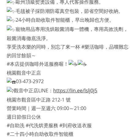
歐州頂級熨燙設備，專人代客操作服務。
毛毯被子採防潮防霉真空包裝，節省空間好收納。
24小時自助收取件智能櫃，早出晚歸也方便。
寵物用品專用洗烘殺菌消毒一體機，專用高效洗劑，
殺菌消毒徹底洗淨。
享受洗衣樂的同時，別忘了來一杯 #樂活咖啡，品嚐難忘
的回甘餘韻～
#本店提供咖啡外送服務喔！
桃園觀音中正店
03-473-2972
觀音中正店LINE：
https://lin.ee/lslj0j5
桃園市觀音區中正路 212-1 號
營業時間｜週一至週六 09:00～21:00
週日節假日公休
#自助洗 #代洗烘燙服務 #到府收送衣服
#二十四小時自助收取件智能櫃