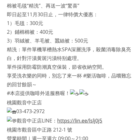
棉被毛毯“精洗”、再送一波“驚喜”
即日起至11月30日止，一律特價大優惠：
1）毛毯：300元
2）鋪棉棉被：400元
3）羽絨被、羊毛被、蠶絲被：500元
精洗：單件單機單槽熱水SPA深層洗淨，殺菌消毒除臭亮
白，針對汗漬黄斑污漬特别處理。
單件採用防霉防潮真空保裝，節省收納空間。
享受洗衣樂的同時，別忘了來一杯 #樂活咖啡，品嚐難忘
的回甘餘韻～
#本店提供咖啡外送服務喔！
桃園觀音中正店
03-473-2972
觀音中正店LINE：
https://lin.ee/lslj0j5
桃園市觀音區中正路 212-1 號
營業時間｜週一至週六 09:00～21:00