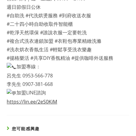
週日節假日公休
#自助洗 #代洗烘燙服務 #到府收送衣服
#二十四小時自助收取件智能櫃
#乾淨天然環保 #誰說衣服一定要乾洗
#複合式洗衣連鎖加盟 #衣鞋包專業精緻洗滌
#洗衣烘衣香氛生活 #輕鬆享受洗衣樂趣
#揚格樂活 #共享DIY香氛精油 #提供咖啡外送服務
加盟專線：
呂先生 0953-566-778
李先生 0907-381-668
加盟LINE諮詢
https://lin.ee/2eS0KiM
您可能感興趣