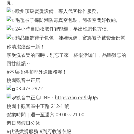
見。
歐州頂級熨燙設備，專人代客操作服務。
毛毯被子採防潮防霉真空包裝，節省空間好收納。
24小時自助收取件智能櫃，早出晚歸也方便。
精品服飾鞋子包包，娃娃玩偶，窗簾被子被套全部幫
你清潔煥然一新！
享受洗衣樂的同時，別忘了來一杯樂活咖啡，品嚐難忘的
回甘餘韻～
#本店提供咖啡外送服務喔！
桃園觀音中正店
03-473-2972
觀音中正店LINE：
https://lin.ee/lslj0j5
桃園市觀音區中正路 212-1 號
營業時間｜週一至週六 09:00～21:00
週日節假日公休
#代洗烘燙服務 #到府收送衣服